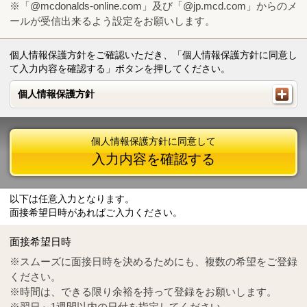
※「@mcdonalds-online.com」及び「@jp.mcd.com」からのメ
ールが受信出来るよう設定をお願いします。
個人情報保護方針をご確認いただき、「個人情報保護方針に同意し
て入力内容を確認する」ボタンを押してください。
個人情報保護方針
個人情報保護方針
個人情報保護方針に同意して
入力内容を確認する
以下は任意入力となります。
面接希望日時があればご入力ください。
Mail
crc@mcdonalds-online.com
面接希望日時
Tel
0570-55-0314
※スムーズに面接日時を決めるためにも、複数の希望をご登録
ください。
※時間は、できる限り余裕を持って登録をお願いします。
※翌日～1週間以内の日付を指定してください。