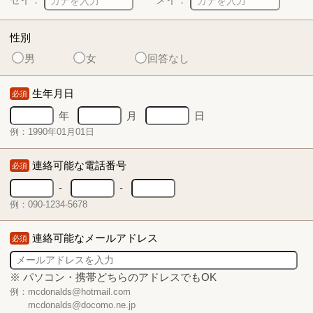
性別
男
女
回答なし
生年月日
必須
年
月
日
例：1990年01月01日
連絡可能な電話番号
必須
-
-
例：090-1234-5678
連絡可能なメールアドレス
必須
※ パソコン・携帯どちらのアドレスでもOK
例：mcdonalds@hotmail.com
mcdonalds@docomo.ne.jp