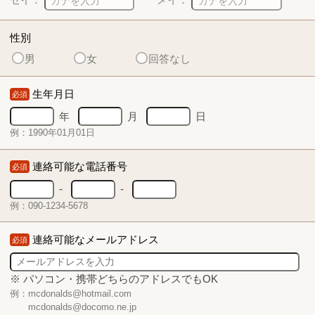
性別
男
女
回答なし
生年月日
必須
年
月
日
例：1990年01月01日
連絡可能な電話番号
必須
-
-
例：090-1234-5678
連絡可能なメールアドレス
必須
※ パソコン・携帯どちらのアドレスでもOK
例：mcdonalds@hotmail.com
mcdonalds@docomo.ne.jp