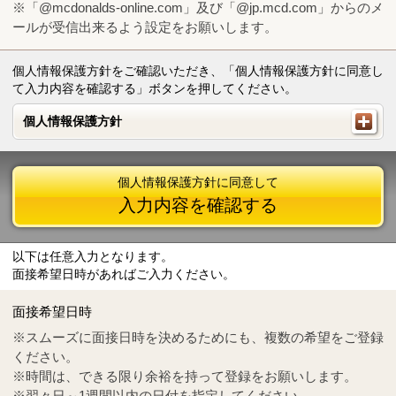
※「@mcdonalds-online.com」及び「@jp.mcd.com」からのメ
ールが受信出来るよう設定をお願いします。
個人情報保護方針をご確認いただき、「個人情報保護方針に同意し
て入力内容を確認する」ボタンを押してください。
個人情報保護方針
個人情報保護方針
個人情報保護方針に同意して
入力内容を確認する
以下は任意入力となります。
面接希望日時があればご入力ください。
Mail
crc@mcdonalds-online.com
面接希望日時
Tel
0570-55-0314
※スムーズに面接日時を決めるためにも、複数の希望をご登録
ください。
※時間は、できる限り余裕を持って登録をお願いします。
※翌々日～1週間以内の日付を指定してください。