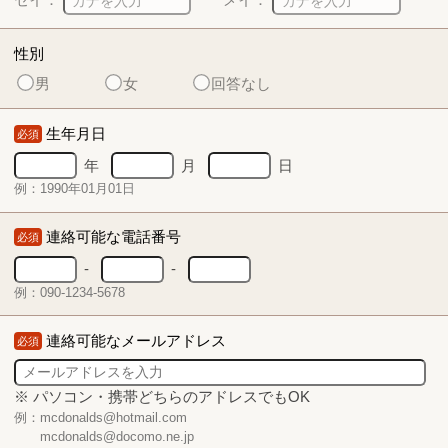
性別
男
女
回答なし
生年月日
必須
年
月
日
例：1990年01月01日
連絡可能な電話番号
必須
-
-
例：090-1234-5678
連絡可能なメールアドレス
必須
※ パソコン・携帯どちらのアドレスでもOK
例：mcdonalds@hotmail.com
mcdonalds@docomo.ne.jp