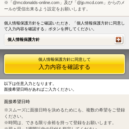
※「@mcdonalds-online.com」及び「@jp.mcd.com」からのメ
ールが受信出来るよう設定をお願いします。
個人情報保護方針をご確認いただき、「個人情報保護方針に同意し
て入力内容を確認する」ボタンを押してください。
個人情報保護方針
個人情報保護方針
個人情報保護方針に同意して
入力内容を確認する
以下は任意入力となります。
面接希望日時があればご入力ください。
Mail
crc@mcdonalds-online.com
面接希望日時
Tel
0570-55-0314
※スムーズに面接日時を決めるためにも、複数の希望をご登録
ください。
※時間は、できる限り余裕を持って登録をお願いします。
※翌々日～1週間以内の日付を指定してください。