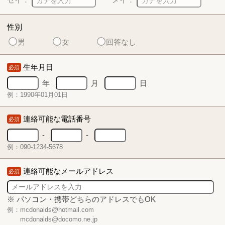
性別
男
女
回答なし
生年月日
必須
年
月
日
例：1990年01月01日
連絡可能な電話番号
必須
-
-
例：090-1234-5678
連絡可能なメールアドレス
必須
※ パソコン・携帯どちらのアドレスでもOK
例：mcdonalds@hotmail.com
mcdonalds@docomo.ne.jp