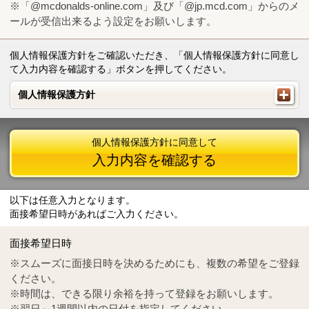
※「@mcdonalds-online.com」及び「@jp.mcd.com」からのメ
ールが受信出来るよう設定をお願いします。
個人情報保護方針をご確認いただき、「個人情報保護方針に同意し
て入力内容を確認する」ボタンを押してください。
個人情報保護方針
個人情報保護方針
個人情報保護方針に同意して
入力内容を確認する
以下は任意入力となります。
面接希望日時があればご入力ください。
Mail
crc@mcdonalds-online.com
面接希望日時
Tel
0570-55-0314
※スムーズに面接日時を決めるためにも、複数の希望をご登録
ください。
※時間は、できる限り余裕を持って登録をお願いします。
※翌日～1週間以内の日付を指定してください。