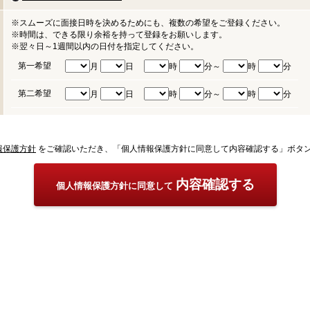
※スムーズに面接日時を決めるためにも、複数の希望をご登録ください。
※時間は、できる限り余裕を持って登録をお願いします。
※翌々日～1週間以内の日付を指定してください。
第一希望
月
日
時
分～
時
分
第二希望
月
日
時
分～
時
分
報保護方針
をご確認いただき、「個人情報保護方針に同意して内容確認する」ボタ
内容確認する
個人情報保護方針に同意して