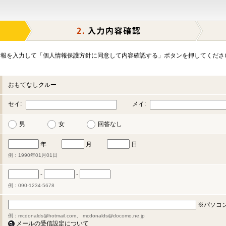
報を入力して「個人情報保護方針に同意して内容確認する」ボタンを押してくださ
おもてなしクルー
セイ:
メイ:
男
女
回答なし
年
月
日
例：1990年01月01日
-
-
例：090-1234-5678
※パソコ
例：mcdonalds@hotmail.com、 mcdonalds@docomo.ne.jp
メールの受信設定について