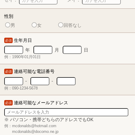
性別
男
女
回答なし
生年月日
必須
年
月
日
例：1990年01月01日
連絡可能な電話番号
必須
-
-
例：090-1234-5678
連絡可能なメールアドレス
必須
※ パソコン・携帯どちらのアドレスでもOK
例：mcdonalds@hotmail.com
mcdonalds@docomo.ne.jp