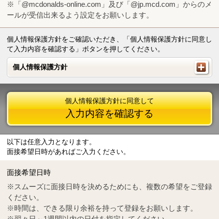
※「@mcdonalds-online.com」及び「@jp.mcd.com」からのメ
ールが受信出来るよう設定をお願いします。
個人情報保護方針をご確認いただき、「個人情報保護方針に同意し
て入力内容を確認する」ボタンを押してください。
個人情報保護方針
個人情報保護方針
個人情報保護方針に同意して
入力内容を確認する
以下は任意入力となります。
面接希望日時があればご入力ください。
Mail
crc@mcdonalds-online.com
面接希望日時
Tel
0570-55-0314
※スムーズに面接日時を決めるためにも、複数の希望をご登録
ください。
※時間は、できる限り余裕を持って登録をお願いします。
※翌々日～1週間以内の日付を指定してください。