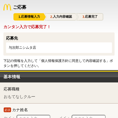
ご応募
応募情報入力
入力内容確認
応募完了
カンタン入力で応募完了！
応募先
与次郎ニシムタ店
下記の情報を入力して「個人情報保護方針に同意して内容確認する」ボ
タンを押してください。
基本情報
応募職種
おもてなしクルー
カナ姓名
必須
セイ：
メイ：