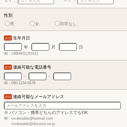
性別
男
女
回答なし
生年月日
必須
年
月
日
例：1990年01月01日
連絡可能な電話番号
必須
-
-
例：090-1234-5678
連絡可能なメールアドレス
必須
※ パソコン・携帯どちらのアドレスでもOK
例：mcdonalds@hotmail.com
mcdonalds@docomo.ne.jp