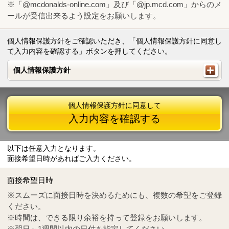
※「@mcdonalds-online.com」及び「@jp.mcd.com」からのメ
ールが受信出来るよう設定をお願いします。
個人情報保護方針をご確認いただき、「個人情報保護方針に同意し
て入力内容を確認する」ボタンを押してください。
個人情報保護方針
個人情報保護方針
個人情報保護方針に同意して
入力内容を確認する
以下は任意入力となります。
面接希望日時があればご入力ください。
Mail
crc@mcdonalds-online.com
面接希望日時
Tel
0570-55-0314
※スムーズに面接日時を決めるためにも、複数の希望をご登録
ください。
※時間は、できる限り余裕を持って登録をお願いします。
※翌日～1週間以内の日付を指定してください。