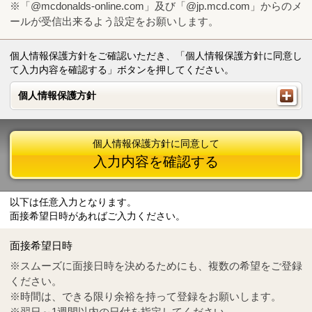
※「@mcdonalds-online.com」及び「@jp.mcd.com」からのメ
ールが受信出来るよう設定をお願いします。
個人情報保護方針をご確認いただき、「個人情報保護方針に同意し
て入力内容を確認する」ボタンを押してください。
個人情報保護方針
個人情報保護方針
個人情報保護方針に同意して
入力内容を確認する
以下は任意入力となります。
面接希望日時があればご入力ください。
Mail
crc@mcdonalds-online.com
面接希望日時
Tel
0570-55-0314
※スムーズに面接日時を決めるためにも、複数の希望をご登録
ください。
※時間は、できる限り余裕を持って登録をお願いします。
※翌日～1週間以内の日付を指定してください。