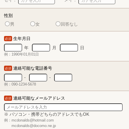
性別
男
女
回答なし
生年月日
必須
年
月
日
例：1990年01月01日
連絡可能な電話番号
必須
-
-
例：090-1234-5678
連絡可能なメールアドレス
必須
※ パソコン・携帯どちらのアドレスでもOK
例：mcdonalds@hotmail.com
mcdonalds@docomo.ne.jp