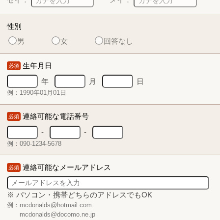
性別
男
女
回答なし
生年月日
必須
年
月
日
例：1990年01月01日
連絡可能な電話番号
必須
-
-
例：090-1234-5678
連絡可能なメールアドレス
必須
※ パソコン・携帯どちらのアドレスでもOK
例：mcdonalds@hotmail.com
mcdonalds@docomo.ne.jp