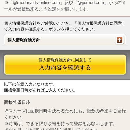
※「@mcdonalds-online.com」及び「@jp.mcd.com」からのメ
ールが受信出来るよう設定をお願いします。
個人情報保護方針をご確認いただき、「個人情報保護方針に同意し
て入力内容を確認する」ボタンを押してください。
個人情報保護方針
個人情報保護方針
個人情報保護方針に同意して
入力内容を確認する
以下は任意入力となります。
面接希望日時があればご入力ください。
Mail
crc@mcdonalds-online.com
面接希望日時
Tel
0570-55-0314
※スムーズに面接日時を決めるためにも、複数の希望をご登録
ください。
※時間は、できる限り余裕を持って登録をお願いします。
※翌々日～1週間以内の日付を指定してください。