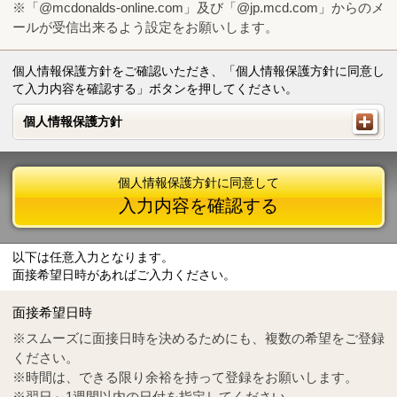
※「@mcdonalds-online.com」及び「@jp.mcd.com」からのメ
ールが受信出来るよう設定をお願いします。
個人情報保護方針をご確認いただき、「個人情報保護方針に同意し
て入力内容を確認する」ボタンを押してください。
個人情報保護方針
個人情報保護方針
個人情報保護方針に同意して
入力内容を確認する
以下は任意入力となります。
面接希望日時があればご入力ください。
Mail
crc@mcdonalds-online.com
面接希望日時
Tel
0570-55-0314
※スムーズに面接日時を決めるためにも、複数の希望をご登録
ください。
※時間は、できる限り余裕を持って登録をお願いします。
※翌日～1週間以内の日付を指定してください。