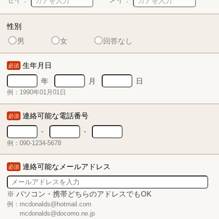
性別
男
女
回答なし
生年月日
必須
年
月
日
例：1990年01月01日
連絡可能な電話番号
必須
-
-
例：090-1234-5678
連絡可能なメールアドレス
必須
※ パソコン・携帯どちらのアドレスでもOK
例：mcdonalds@hotmail.com
mcdonalds@docomo.ne.jp