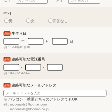
性別
男
女
回答なし
生年月日
必須
年
月
日
例：1990年01月01日
連絡可能な電話番号
必須
-
-
例：090-1234-5678
連絡可能なメールアドレス
必須
※ パソコン・携帯どちらのアドレスでもOK
例：mcdonalds@hotmail.com
mcdonalds@docomo.ne.jp