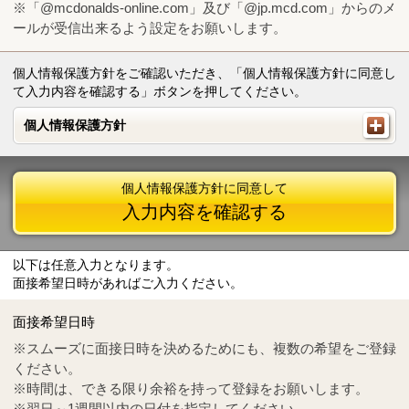
※「@mcdonalds-online.com」及び「@jp.mcd.com」からのメ
ールが受信出来るよう設定をお願いします。
個人情報保護方針をご確認いただき、「個人情報保護方針に同意し
て入力内容を確認する」ボタンを押してください。
個人情報保護方針
個人情報保護方針
個人情報保護方針に同意して
入力内容を確認する
以下は任意入力となります。
面接希望日時があればご入力ください。
Mail
crc@mcdonalds-online.com
面接希望日時
Tel
0570-55-0314
※スムーズに面接日時を決めるためにも、複数の希望をご登録
ください。
※時間は、できる限り余裕を持って登録をお願いします。
※翌日～1週間以内の日付を指定してください。