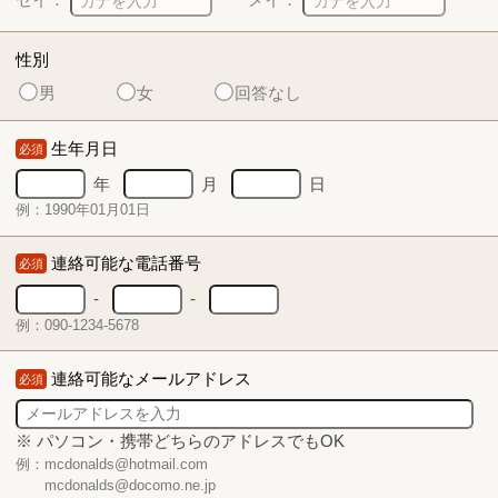
性別
男
女
回答なし
生年月日
必須
年
月
日
例：1990年01月01日
連絡可能な電話番号
必須
-
-
例：090-1234-5678
連絡可能なメールアドレス
必須
※ パソコン・携帯どちらのアドレスでもOK
例：mcdonalds@hotmail.com
mcdonalds@docomo.ne.jp