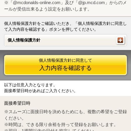
※「@mcdonalds-online.com」及び「@jp.mcd.com」からのメ
ールが受信出来るよう設定をお願いします。
個人情報保護方針をご確認いただき、「個人情報保護方針に同意し
て入力内容を確認する」ボタンを押してください。
個人情報保護方針
個人情報保護方針
個人情報保護方針に同意して
入力内容を確認する
以下は任意入力となります。
面接希望日時があればご入力ください。
Mail
crc@mcdonalds-online.com
面接希望日時
Tel
0570-55-0314
※スムーズに面接日時を決めるためにも、複数の希望をご登録
ください。
※時間は、できる限り余裕を持って登録をお願いします。
※翌日～1週間以内の日付を指定してください。