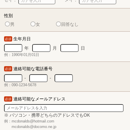
性別
男
女
回答なし
生年月日
必須
年
月
日
例：1990年01月01日
連絡可能な電話番号
必須
-
-
例：090-1234-5678
連絡可能なメールアドレス
必須
※ パソコン・携帯どちらのアドレスでもOK
例：mcdonalds@hotmail.com
mcdonalds@docomo.ne.jp