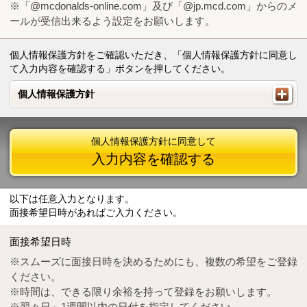
※「@mcdonalds-online.com」及び「@jp.mcd.com」からのメ
ールが受信出来るよう設定をお願いします。
個人情報保護方針をご確認いただき、「個人情報保護方針に同意し
て入力内容を確認する」ボタンを押してください。
個人情報保護方針
個人情報保護方針
個人情報保護方針に同意して
入力内容を確認する
以下は任意入力となります。
面接希望日時があればご入力ください。
Mail
crc@mcdonalds-online.com
面接希望日時
Tel
0570-55-0314
※スムーズに面接日時を決めるためにも、複数の希望をご登録
ください。
※時間は、できる限り余裕を持って登録をお願いします。
※翌々日～1週間以内の日付を指定してください。