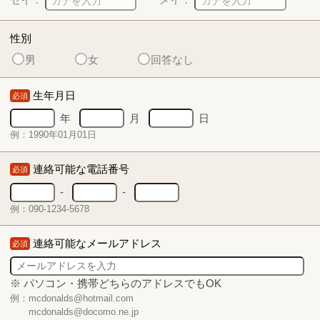
性別
男
女
回答なし
生年月日
必須
年
月
日
例：1990年01月01日
連絡可能な電話番号
必須
-
-
例：090-1234-5678
連絡可能なメールアドレス
必須
※ パソコン・携帯どちらのアドレスでもOK
例：mcdonalds@hotmail.com
mcdonalds@docomo.ne.jp