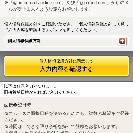
※「@mcdonalds-online.com」及び「@jp.mcd.com」からのメ
ールが受信出来るよう設定をお願いします。
個人情報保護方針をご確認いただき、「個人情報保護方針に同意し
て入力内容を確認する」ボタンを押してください。
個人情報保護方針
個人情報保護方針
個人情報保護方針に同意して
入力内容を確認する
以下は任意入力となります。
面接希望日時があればご入力ください。
Mail
crc@mcdonalds-online.com
面接希望日時
Tel
0570-55-0314
※スムーズに面接日時を決めるためにも、複数の希望をご登録
ください。
※時間は、できる限り余裕を持って登録をお願いします。
※翌日～1週間以内の日付を指定してください。