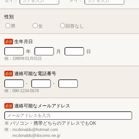
性別
男
女
回答なし
生年月日
必須
年
月
日
例：1990年01月01日
連絡可能な電話番号
必須
-
-
例：090-1234-5678
連絡可能なメールアドレス
必須
※ パソコン・携帯どちらのアドレスでもOK
例：mcdonalds@hotmail.com
mcdonalds@docomo.ne.jp