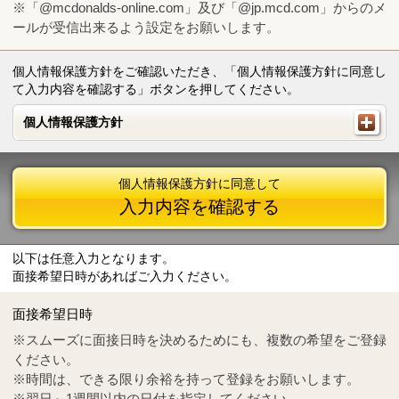
※「@mcdonalds-online.com」及び「@jp.mcd.com」からのメ
ールが受信出来るよう設定をお願いします。
個人情報保護方針をご確認いただき、「個人情報保護方針に同意し
て入力内容を確認する」ボタンを押してください。
個人情報保護方針
個人情報保護方針
個人情報保護方針に同意して
入力内容を確認する
以下は任意入力となります。
面接希望日時があればご入力ください。
Mail
crc@mcdonalds-online.com
面接希望日時
Tel
0570-55-0314
※スムーズに面接日時を決めるためにも、複数の希望をご登録
ください。
※時間は、できる限り余裕を持って登録をお願いします。
※翌日～1週間以内の日付を指定してください。