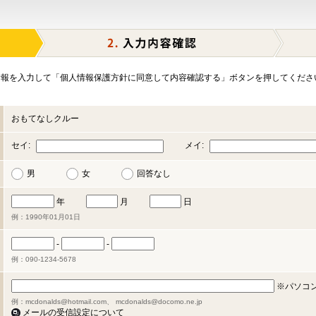
報を入力して「個人情報保護方針に同意して内容確認する」ボタンを押してくださ
おもてなしクルー
セイ:
メイ:
男
女
回答なし
年
月
日
例：1990年01月01日
-
-
例：090-1234-5678
※パソコ
例：mcdonalds@hotmail.com、 mcdonalds@docomo.ne.jp
メールの受信設定について