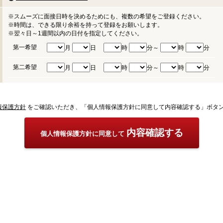
※スムーズに面接日時を決めるためにも、複数の希望をご登録ください。
※時間は、できる限り余裕を持って登録をお願いします。
※翌々日～1週間以内の日付を指定してください。
第一希望
月
日
時
分～
時
分
第二希望
月
日
時
分～
時
分
報保護方針
をご確認いただき、「個人情報保護方針に同意して内容確認する」ボタ
内容確認する
個人情報保護方針に同意して