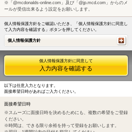
※「@mcdonalds-online.com」及び「@jp.mcd.com」からのメ
ールが受信出来るよう設定をお願いします。
個人情報保護方針をご確認いただき、「個人情報保護方針に同意し
て入力内容を確認する」ボタンを押してください。
個人情報保護方針
個人情報保護方針
個人情報保護方針に同意して
入力内容を確認する
以下は任意入力となります。
面接希望日時があればご入力ください。
Mail
crc@mcdonalds-online.com
面接希望日時
Tel
0570-55-0314
※スムーズに面接日時を決めるためにも、複数の希望をご登録
ください。
※時間は、できる限り余裕を持って登録をお願いします。
※翌日～1週間以内の日付を指定してください。