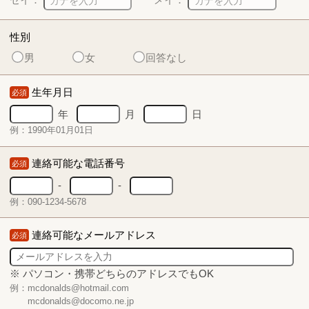
性別
男
女
回答なし
生年月日
必須
年
月
日
例：1990年01月01日
連絡可能な電話番号
必須
-
-
例：090-1234-5678
連絡可能なメールアドレス
必須
※ パソコン・携帯どちらのアドレスでもOK
例：mcdonalds@hotmail.com
mcdonalds@docomo.ne.jp