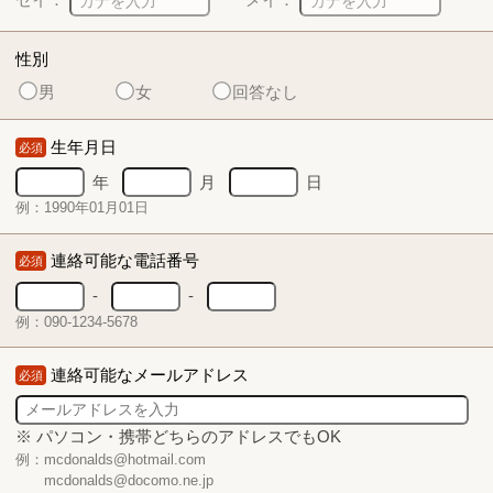
性別
男
女
回答なし
生年月日
必須
年
月
日
例：1990年01月01日
連絡可能な電話番号
必須
-
-
例：090-1234-5678
連絡可能なメールアドレス
必須
※ パソコン・携帯どちらのアドレスでもOK
例：mcdonalds@hotmail.com
mcdonalds@docomo.ne.jp