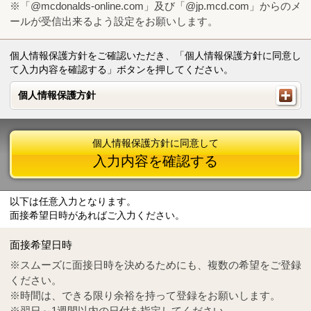
※「@mcdonalds-online.com」及び「@jp.mcd.com」からのメ
ールが受信出来るよう設定をお願いします。
個人情報保護方針をご確認いただき、「個人情報保護方針に同意し
て入力内容を確認する」ボタンを押してください。
個人情報保護方針
個人情報保護方針
個人情報保護方針に同意して
入力内容を確認する
以下は任意入力となります。
面接希望日時があればご入力ください。
Mail
crc@mcdonalds-online.com
面接希望日時
Tel
0570-55-0314
※スムーズに面接日時を決めるためにも、複数の希望をご登録
ください。
※時間は、できる限り余裕を持って登録をお願いします。
※翌日～1週間以内の日付を指定してください。