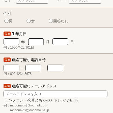
性別
男
女
回答なし
生年月日
必須
年
月
日
例：1990年01月01日
連絡可能な電話番号
必須
-
-
例：090-1234-5678
連絡可能なメールアドレス
必須
※ パソコン・携帯どちらのアドレスでもOK
例：mcdonalds@hotmail.com
mcdonalds@docomo.ne.jp