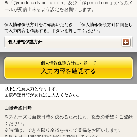
※「@mcdonalds-online.com」及び「@jp.mcd.com」からのメ
ールが受信出来るよう設定をお願いします。
個人情報保護方針をご確認いただき、「個人情報保護方針に同意し
て入力内容を確認する」ボタンを押してください。
個人情報保護方針
個人情報保護方針
個人情報保護方針に同意して
入力内容を確認する
以下は任意入力となります。
面接希望日時があればご入力ください。
Mail
crc@mcdonalds-online.com
面接希望日時
Tel
0570-55-0314
※スムーズに面接日時を決めるためにも、複数の希望をご登録
ください。
※時間は、できる限り余裕を持って登録をお願いします。
※翌々日～1週間以内の日付を指定してください。