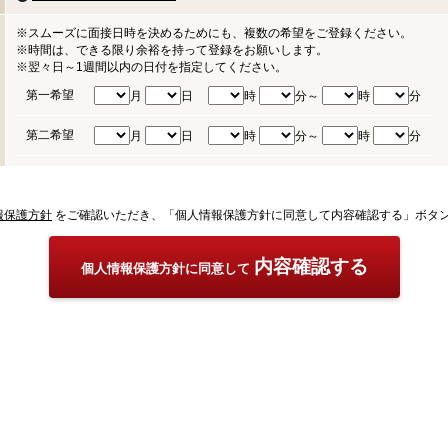
※スムーズに面接日時を決めるためにも、複数の希望をご登録ください。
※時間は、できる限り余裕を持って登録をお願いします。
※翌々日～1週間以内の日付を指定してください。
第一希望
月
日
時
分～
時
分
第二希望
月
日
時
分～
時
分
報保護方針
をご確認いただき、「個人情報保護方針に同意して内容確認する」ボタ
内容確認する
個人情報保護方針に同意して