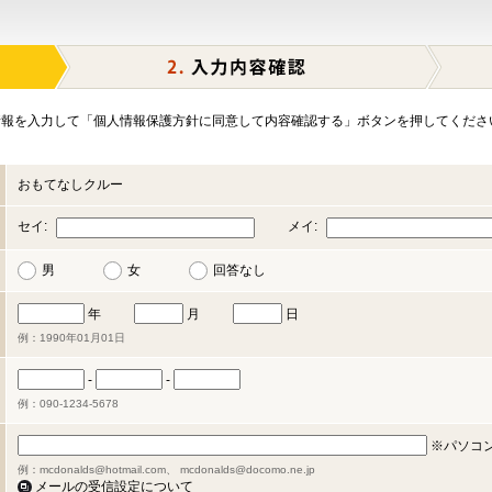
報を入力して「個人情報保護方針に同意して内容確認する」ボタンを押してくださ
おもてなしクルー
セイ:
メイ:
男
女
回答なし
年
月
日
例：1990年01月01日
-
-
例：090-1234-5678
※パソコ
例：mcdonalds@hotmail.com、 mcdonalds@docomo.ne.jp
メールの受信設定について