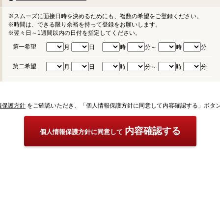
※スムーズに面接日時を決めるためにも、複数の希望をご登録ください。
※時間は、できる限り余裕を持って登録をお願いします。
※翌々日～1週間以内の日付を指定してください。
第一希望
月
日
時
分～
時
分
第二希望
月
日
時
分～
時
分
報保護方針
をご確認いただき、「個人情報保護方針に同意して内容確認する」ボタ
内容確認する
個人情報保護方針に同意して