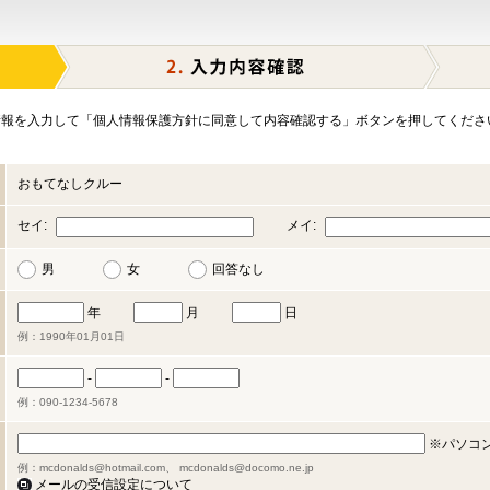
報を入力して「個人情報保護方針に同意して内容確認する」ボタンを押してくださ
おもてなしクルー
セイ:
メイ:
男
女
回答なし
年
月
日
例：1990年01月01日
-
-
例：090-1234-5678
※パソコ
例：mcdonalds@hotmail.com、 mcdonalds@docomo.ne.jp
メールの受信設定について