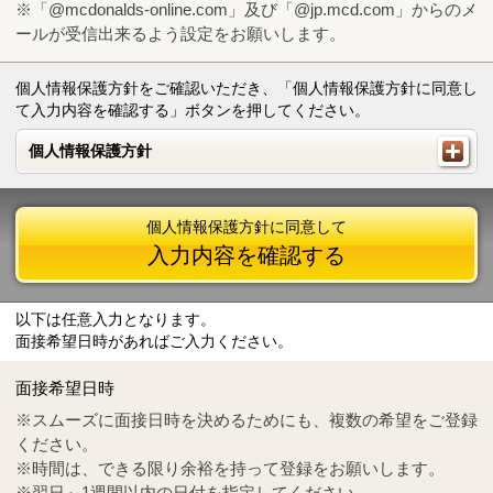
※「@mcdonalds-online.com」及び「@jp.mcd.com」からのメ
ールが受信出来るよう設定をお願いします。
個人情報保護方針をご確認いただき、「個人情報保護方針に同意し
て入力内容を確認する」ボタンを押してください。
個人情報保護方針
個人情報保護方針
個人情報保護方針に同意して
入力内容を確認する
以下は任意入力となります。
面接希望日時があればご入力ください。
Mail
crc@mcdonalds-online.com
面接希望日時
Tel
0570-55-0314
※スムーズに面接日時を決めるためにも、複数の希望をご登録
ください。
※時間は、できる限り余裕を持って登録をお願いします。
※翌日～1週間以内の日付を指定してください。