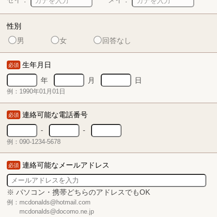
性別
男
女
回答なし
生年月日
必須
年
月
日
例：1990年01月01日
連絡可能な電話番号
必須
-
-
例：090-1234-5678
連絡可能なメールアドレス
必須
※ パソコン・携帯どちらのアドレスでもOK
例：mcdonalds@hotmail.com
mcdonalds@docomo.ne.jp