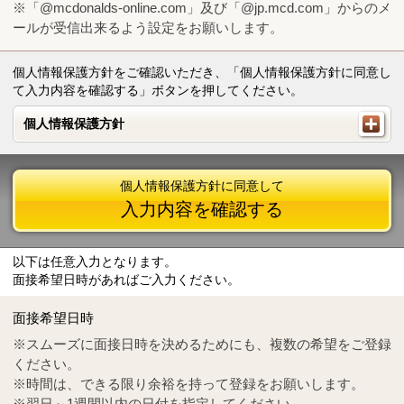
※「@mcdonalds-online.com」及び「@jp.mcd.com」からのメ
ールが受信出来るよう設定をお願いします。
個人情報保護方針をご確認いただき、「個人情報保護方針に同意し
て入力内容を確認する」ボタンを押してください。
個人情報保護方針
個人情報保護方針
個人情報保護方針に同意して
入力内容を確認する
以下は任意入力となります。
面接希望日時があればご入力ください。
Mail
crc@mcdonalds-online.com
面接希望日時
Tel
0570-55-0314
※スムーズに面接日時を決めるためにも、複数の希望をご登録
ください。
※時間は、できる限り余裕を持って登録をお願いします。
※翌日～1週間以内の日付を指定してください。