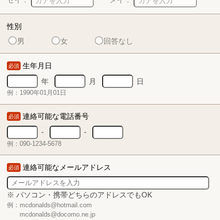
性別
男
女
回答なし
生年月日
必須
年
月
日
例：1990年01月01日
連絡可能な電話番号
必須
-
-
例：090-1234-5678
連絡可能なメールアドレス
必須
※ パソコン・携帯どちらのアドレスでもOK
例：mcdonalds@hotmail.com
mcdonalds@docomo.ne.jp