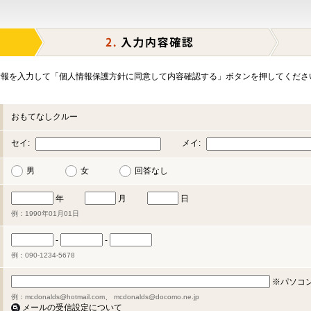
報を入力して「個人情報保護方針に同意して内容確認する」ボタンを押してくださ
おもてなしクルー
セイ:
メイ:
男
女
回答なし
年
月
日
例：1990年01月01日
-
-
例：090-1234-5678
※パソコ
例：mcdonalds@hotmail.com、 mcdonalds@docomo.ne.jp
メールの受信設定について