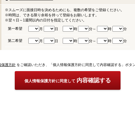
※スムーズに面接日時を決めるためにも、複数の希望をご登録ください。
※時間は、できる限り余裕を持って登録をお願いします。
※翌々日～1週間以内の日付を指定してください。
第一希望
月
日
時
分～
時
分
第二希望
月
日
時
分～
時
分
報保護方針
をご確認いただき、「個人情報保護方針に同意して内容確認する」ボタ
内容確認する
個人情報保護方針に同意して