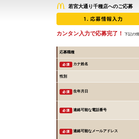
若宮大通り千種店へのご応募
カンタン入力で応募完了！
下記の情
応募職種
カナ姓名
性別
生年月日
連絡可能な電話番号
連絡可能なメールアドレス