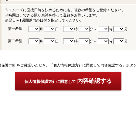
※スムーズに面接日時を決めるためにも、複数の希望をご登録ください。
※時間は、できる限り余裕を持って登録をお願いします。
※翌日～1週間以内の日付を指定してください。
第一希望
月
日
時
分～
時
分
第二希望
月
日
時
分～
時
分
報保護方針
をご確認いただき、「個人情報保護方針に同意して内容確認する」ボタ
内容確認する
個人情報保護方針に同意して