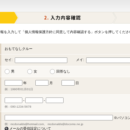
報を入力して「個人情報保護方針に同意して内容確認する」ボタンを押してくださ
おもてなしクルー
セイ:
メイ:
男
女
回答なし
年
月
日
例：1990年01月01日
-
-
例：090-1234-5678
※パソコ
例：mcdonalds@hotmail.com、 mcdonalds@docomo.ne.jp
メールの受信設定について