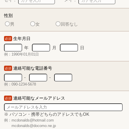
性別
男
女
回答なし
生年月日
必須
年
月
日
例：1990年01月01日
連絡可能な電話番号
必須
-
-
例：090-1234-5678
連絡可能なメールアドレス
必須
※ パソコン・携帯どちらのアドレスでもOK
例：mcdonalds@hotmail.com
mcdonalds@docomo.ne.jp