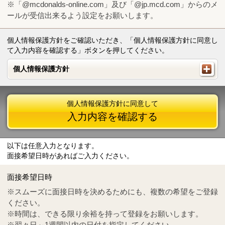
※「@mcdonalds-online.com」及び「@jp.mcd.com」からのメ
ールが受信出来るよう設定をお願いします。
個人情報保護方針をご確認いただき、「個人情報保護方針に同意し
て入力内容を確認する」ボタンを押してください。
個人情報保護方針
個人情報保護方針
個人情報保護方針に同意して
入力内容を確認する
以下は任意入力となります。
面接希望日時があればご入力ください。
Mail
crc@mcdonalds-online.com
面接希望日時
Tel
0570-55-0314
※スムーズに面接日時を決めるためにも、複数の希望をご登録
ください。
※時間は、できる限り余裕を持って登録をお願いします。
※翌々日～1週間以内の日付を指定してください。