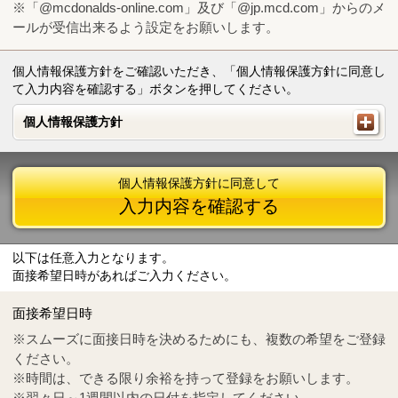
※「@mcdonalds-online.com」及び「@jp.mcd.com」からのメ
ールが受信出来るよう設定をお願いします。
個人情報保護方針をご確認いただき、「個人情報保護方針に同意し
て入力内容を確認する」ボタンを押してください。
個人情報保護方針
個人情報保護方針
個人情報保護方針に同意して
入力内容を確認する
以下は任意入力となります。
面接希望日時があればご入力ください。
Mail
crc@mcdonalds-online.com
面接希望日時
Tel
0570-55-0314
※スムーズに面接日時を決めるためにも、複数の希望をご登録
ください。
※時間は、できる限り余裕を持って登録をお願いします。
※翌々日～1週間以内の日付を指定してください。