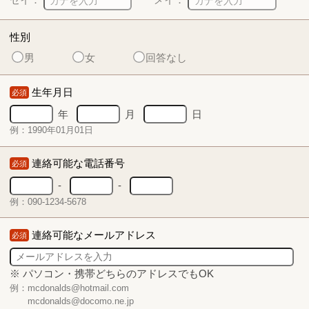
性別
男
女
回答なし
生年月日
必須
年
月
日
例：1990年01月01日
連絡可能な電話番号
必須
-
-
例：090-1234-5678
連絡可能なメールアドレス
必須
※ パソコン・携帯どちらのアドレスでもOK
例：mcdonalds@hotmail.com
mcdonalds@docomo.ne.jp