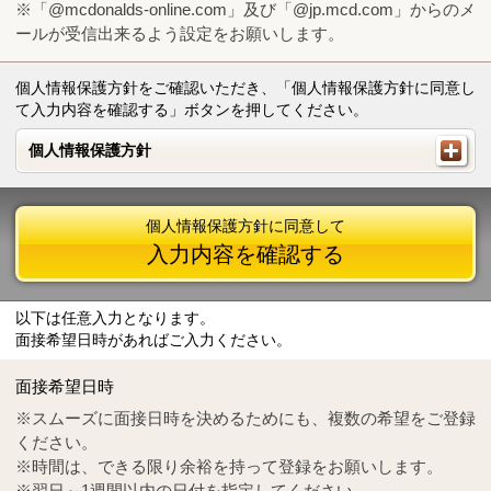
※「@mcdonalds-online.com」及び「@jp.mcd.com」からのメ
ールが受信出来るよう設定をお願いします。
個人情報保護方針をご確認いただき、「個人情報保護方針に同意し
て入力内容を確認する」ボタンを押してください。
個人情報保護方針
個人情報保護方針
個人情報保護方針に同意して
入力内容を確認する
以下は任意入力となります。
面接希望日時があればご入力ください。
Mail
crc@mcdonalds-online.com
面接希望日時
Tel
0570-55-0314
※スムーズに面接日時を決めるためにも、複数の希望をご登録
ください。
※時間は、できる限り余裕を持って登録をお願いします。
※翌日～1週間以内の日付を指定してください。