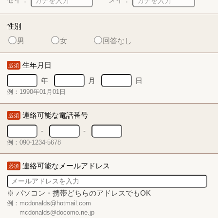
性別
男
女
回答なし
生年月日
必須
年
月
日
例：1990年01月01日
連絡可能な電話番号
必須
-
-
例：090-1234-5678
連絡可能なメールアドレス
必須
※ パソコン・携帯どちらのアドレスでもOK
例：mcdonalds@hotmail.com
mcdonalds@docomo.ne.jp