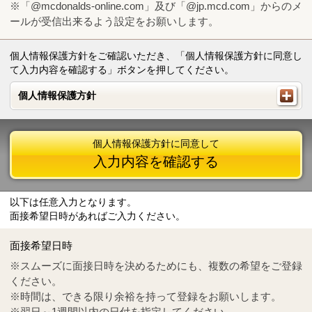
※「@mcdonalds-online.com」及び「@jp.mcd.com」からのメ
ールが受信出来るよう設定をお願いします。
個人情報保護方針をご確認いただき、「個人情報保護方針に同意し
て入力内容を確認する」ボタンを押してください。
個人情報保護方針
個人情報保護方針
個人情報保護方針に同意して
入力内容を確認する
以下は任意入力となります。
面接希望日時があればご入力ください。
Mail
crc@mcdonalds-online.com
面接希望日時
Tel
0570-55-0314
※スムーズに面接日時を決めるためにも、複数の希望をご登録
ください。
※時間は、できる限り余裕を持って登録をお願いします。
※翌日～1週間以内の日付を指定してください。