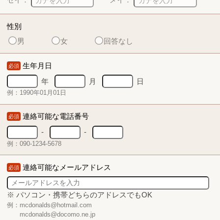
性別
男
女
回答なし
生年月日
必須
年
月
日
例：1990年01月01日
連絡可能な電話番号
必須
-
-
例：090-1234-5678
連絡可能なメールアドレス
必須
※ パソコン・携帯どちらのアドレスでもOK
例：mcdonalds@hotmail.com
mcdonalds@docomo.ne.jp