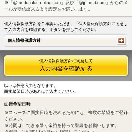
※「@mcdonalds-online.com」及び「@jp.mcd.com」からのメ
ールが受信出来るよう設定をお願いします。
個人情報保護方針をご確認いただき、「個人情報保護方針に同意し
て入力内容を確認する」ボタンを押してください。
個人情報保護方針
個人情報保護方針
個人情報保護方針に同意して
入力内容を確認する
以下は任意入力となります。
面接希望日時があればご入力ください。
Mail
crc@mcdonalds-online.com
面接希望日時
Tel
0570-55-0314
※スムーズに面接日時を決めるためにも、複数の希望をご登録
ください。
※時間は、できる限り余裕を持って登録をお願いします。
※翌日～1週間以内の日付を指定してください。