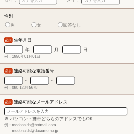
性別
男
女
回答なし
生年月日
必須
年
月
日
例：1990年01月01日
連絡可能な電話番号
必須
-
-
例：090-1234-5678
連絡可能なメールアドレス
必須
※ パソコン・携帯どちらのアドレスでもOK
例：mcdonalds@hotmail.com
mcdonalds@docomo.ne.jp