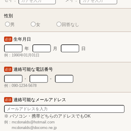
性別
男
女
回答なし
生年月日
必須
年
月
日
例：1990年01月01日
連絡可能な電話番号
必須
-
-
例：090-1234-5678
連絡可能なメールアドレス
必須
※ パソコン・携帯どちらのアドレスでもOK
例：mcdonalds@hotmail.com
mcdonalds@docomo.ne.jp