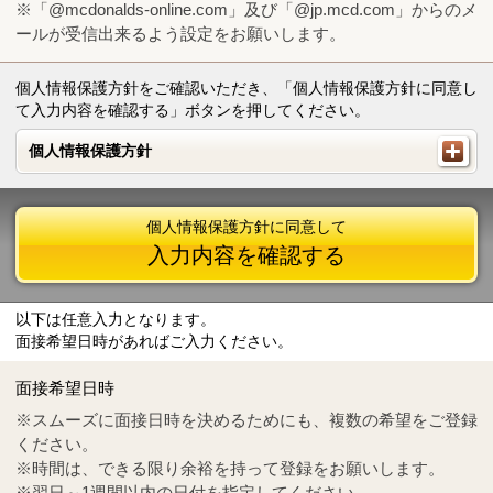
※「@mcdonalds-online.com」及び「@jp.mcd.com」からのメ
ールが受信出来るよう設定をお願いします。
個人情報保護方針をご確認いただき、「個人情報保護方針に同意し
て入力内容を確認する」ボタンを押してください。
個人情報保護方針
個人情報保護方針
個人情報保護方針に同意して
入力内容を確認する
以下は任意入力となります。
面接希望日時があればご入力ください。
Mail
crc@mcdonalds-online.com
面接希望日時
Tel
0570-55-0314
※スムーズに面接日時を決めるためにも、複数の希望をご登録
ください。
※時間は、できる限り余裕を持って登録をお願いします。
※翌日～1週間以内の日付を指定してください。