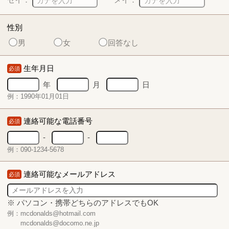
性別
男
女
回答なし
生年月日
必須
年
月
日
例：1990年01月01日
連絡可能な電話番号
必須
-
-
例：090-1234-5678
連絡可能なメールアドレス
必須
※ パソコン・携帯どちらのアドレスでもOK
例：mcdonalds@hotmail.com
mcdonalds@docomo.ne.jp