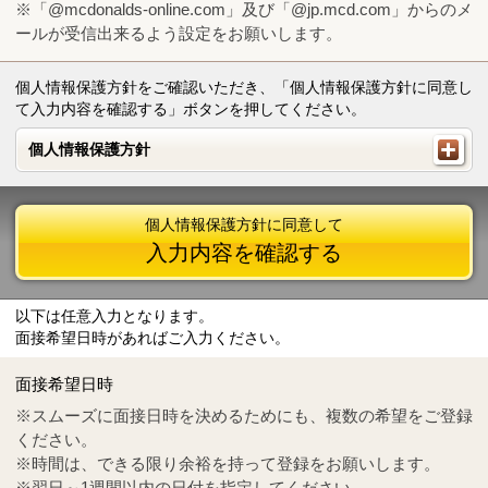
※「@mcdonalds-online.com」及び「@jp.mcd.com」からのメ
ールが受信出来るよう設定をお願いします。
個人情報保護方針をご確認いただき、「個人情報保護方針に同意し
て入力内容を確認する」ボタンを押してください。
個人情報保護方針
個人情報保護方針
個人情報保護方針に同意して
入力内容を確認する
以下は任意入力となります。
面接希望日時があればご入力ください。
Mail
crc@mcdonalds-online.com
面接希望日時
Tel
0570-55-0314
※スムーズに面接日時を決めるためにも、複数の希望をご登録
ください。
※時間は、できる限り余裕を持って登録をお願いします。
※翌日～1週間以内の日付を指定してください。