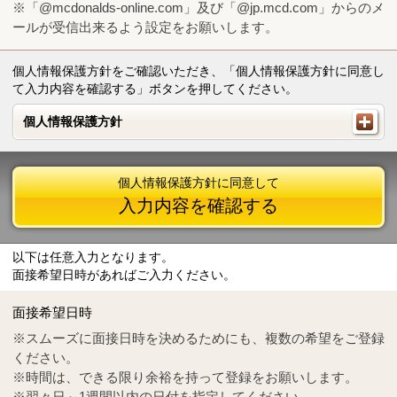
※「@mcdonalds-online.com」及び「@jp.mcd.com」からのメ
ールが受信出来るよう設定をお願いします。
個人情報保護方針をご確認いただき、「個人情報保護方針に同意し
て入力内容を確認する」ボタンを押してください。
個人情報保護方針
個人情報保護方針
個人情報保護方針に同意して
入力内容を確認する
以下は任意入力となります。
面接希望日時があればご入力ください。
Mail
crc@mcdonalds-online.com
面接希望日時
Tel
0570-55-0314
※スムーズに面接日時を決めるためにも、複数の希望をご登録
ください。
※時間は、できる限り余裕を持って登録をお願いします。
※翌々日～1週間以内の日付を指定してください。