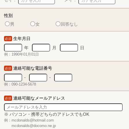
性別
男
女
回答なし
生年月日
必須
年
月
日
例：1990年01月01日
連絡可能な電話番号
必須
-
-
例：090-1234-5678
連絡可能なメールアドレス
必須
※ パソコン・携帯どちらのアドレスでもOK
例：mcdonalds@hotmail.com
mcdonalds@docomo.ne.jp