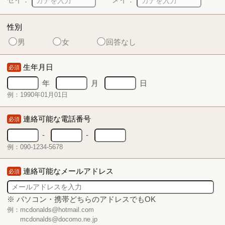
性別
男
女
回答なし
生年月日
必須
年
月
日
例：1990年01月01日
連絡可能な電話番号
必須
-
-
例：090-1234-5678
連絡可能なメールアドレス
必須
※ パソコン・携帯どちらのアドレスでもOK
例：mcdonalds@hotmail.com
mcdonalds@docomo.ne.jp