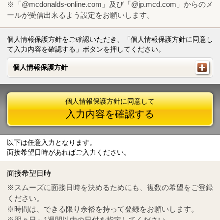
※「@mcdonalds-online.com」及び「@jp.mcd.com」からのメ
ールが受信出来るよう設定をお願いします。
個人情報保護方針をご確認いただき、「個人情報保護方針に同意し
て入力内容を確認する」ボタンを押してください。
個人情報保護方針
個人情報保護方針
個人情報保護方針に同意して
入力内容を確認する
以下は任意入力となります。
面接希望日時があればご入力ください。
Mail
crc@mcdonalds-online.com
面接希望日時
Tel
0570-55-0314
※スムーズに面接日時を決めるためにも、複数の希望をご登録
ください。
※時間は、できる限り余裕を持って登録をお願いします。
※翌々日～1週間以内の日付を指定してください。