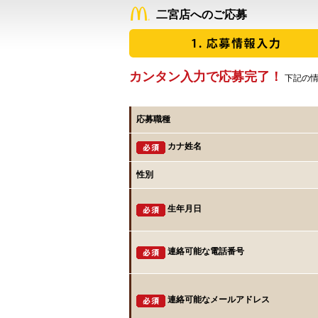
二宮店へのご応募
カンタン入力で応募完了！
下記の情
応募職種
カナ姓名
性別
生年月日
連絡可能な電話番号
連絡可能なメールアドレス