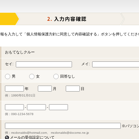
報を入力して「個人情報保護方針に同意して内容確認する」ボタンを押してくださ
おもてなしクルー
セイ:
メイ:
男
女
回答なし
年
月
日
例：1990年01月01日
-
-
例：090-1234-5678
※パソコ
例：mcdonalds@hotmail.com、 mcdonalds@docomo.ne.jp
メールの受信設定について