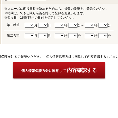
※スムーズに面接日時を決めるためにも、複数の希望をご登録ください。
※時間は、できる限り余裕を持って登録をお願いします。
※翌々日～1週間以内の日付を指定してください。
第一希望
月
日
時
分～
時
分
第二希望
月
日
時
分～
時
分
報保護方針
をご確認いただき、「個人情報保護方針に同意して内容確認する」ボタ
内容確認する
個人情報保護方針に同意して