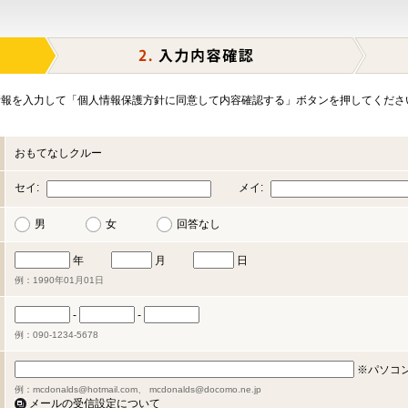
報を入力して「個人情報保護方針に同意して内容確認する」ボタンを押してくださ
おもてなしクルー
セイ:
メイ:
男
女
回答なし
年
月
日
例：1990年01月01日
-
-
例：090-1234-5678
※パソコ
例：mcdonalds@hotmail.com、 mcdonalds@docomo.ne.jp
メールの受信設定について