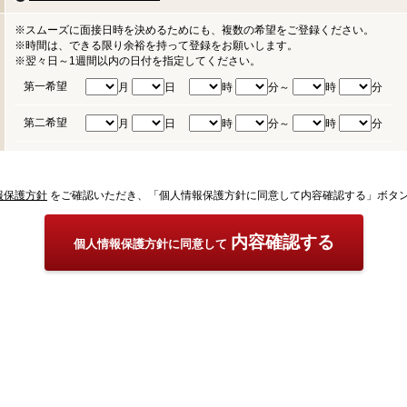
※スムーズに面接日時を決めるためにも、複数の希望をご登録ください。
※時間は、できる限り余裕を持って登録をお願いします。
※翌々日～1週間以内の日付を指定してください。
第一希望
月
日
時
分～
時
分
第二希望
月
日
時
分～
時
分
報保護方針
をご確認いただき、「個人情報保護方針に同意して内容確認する」ボタ
内容確認する
個人情報保護方針に同意して