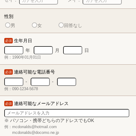
性別
男
女
回答なし
生年月日
必須
年
月
日
例：1990年01月01日
連絡可能な電話番号
必須
-
-
例：090-1234-5678
連絡可能なメールアドレス
必須
※ パソコン・携帯どちらのアドレスでもOK
例：mcdonalds@hotmail.com
mcdonalds@docomo.ne.jp