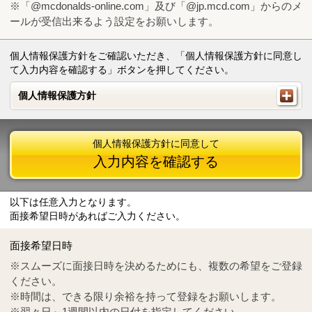
※「@mcdonalds-online.com」及び「@jp.mcd.com」からのメ
ールが受信出来るよう設定をお願いします。
個人情報保護方針をご確認いただき、「個人情報保護方針に同意し
て入力内容を確認する」ボタンを押してください。
個人情報保護方針
個人情報保護方針
個人情報保護方針に同意して
入力内容を確認する
以下は任意入力となります。
面接希望日時があればご入力ください。
Mail
crc@mcdonalds-online.com
面接希望日時
Tel
0570-55-0314
※スムーズに面接日時を決めるためにも、複数の希望をご登録
ください。
※時間は、できる限り余裕を持って登録をお願いします。
※翌々日～1週間以内の日付を指定してください。