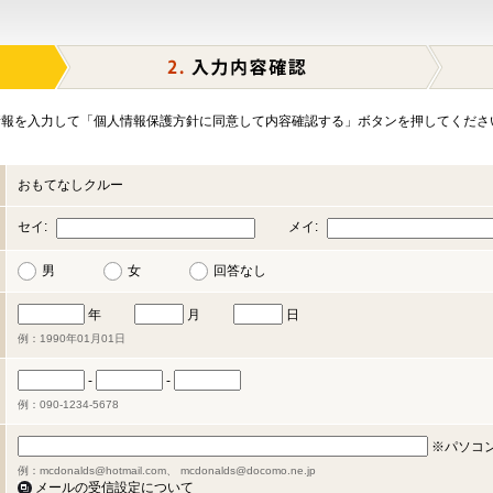
報を入力して「個人情報保護方針に同意して内容確認する」ボタンを押してくださ
おもてなしクルー
セイ:
メイ:
男
女
回答なし
年
月
日
例：1990年01月01日
-
-
例：090-1234-5678
※パソコ
例：mcdonalds@hotmail.com、 mcdonalds@docomo.ne.jp
メールの受信設定について