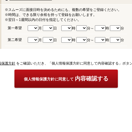
※スムーズに面接日時を決めるためにも、複数の希望をご登録ください。
※時間は、できる限り余裕を持って登録をお願いします。
※翌日～1週間以内の日付を指定してください。
第一希望
月
日
時
分～
時
分
第二希望
月
日
時
分～
時
分
報保護方針
をご確認いただき、「個人情報保護方針に同意して内容確認する」ボタ
内容確認する
個人情報保護方針に同意して