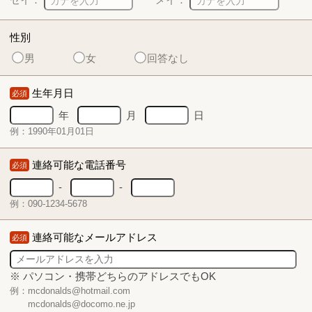
性別
男
女
回答なし
生年月日
必須
年
月
日
例：1990年01月01日
連絡可能な電話番号
必須
-
-
例：090-1234-5678
連絡可能なメールアドレス
必須
※ パソコン・携帯どちらのアドレスでもOK
例：mcdonalds@hotmail.com
mcdonalds@docomo.ne.jp