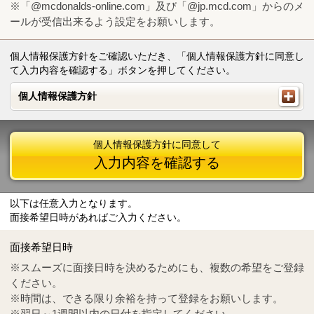
※「@mcdonalds-online.com」及び「@jp.mcd.com」からのメ
ールが受信出来るよう設定をお願いします。
個人情報保護方針をご確認いただき、「個人情報保護方針に同意し
て入力内容を確認する」ボタンを押してください。
個人情報保護方針
個人情報保護方針
個人情報保護方針に同意して
入力内容を確認する
以下は任意入力となります。
面接希望日時があればご入力ください。
Mail
crc@mcdonalds-online.com
面接希望日時
Tel
0570-55-0314
※スムーズに面接日時を決めるためにも、複数の希望をご登録
ください。
※時間は、できる限り余裕を持って登録をお願いします。
※翌日～1週間以内の日付を指定してください。