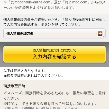
※「@mcdonalds-online.com」及び「@jp.mcd.com」からのメ
ールが受信出来るよう設定をお願いします。
個人情報保護方針をご確認いただき、「個人情報保護方針に同意し
て入力内容を確認する」ボタンを押してください。
個人情報保護方針
個人情報保護方針
個人情報保護方針に同意して
入力内容を確認する
以下は任意入力となります。
面接希望日時があればご入力ください。
Mail
crc@mcdonalds-online.com
面接希望日時
Tel
0570-55-0314
※スムーズに面接日時を決めるためにも、複数の希望をご登録
ください。
※時間は、できる限り余裕を持って登録をお願いします。
※翌々日～1週間以内の日付を指定してください。