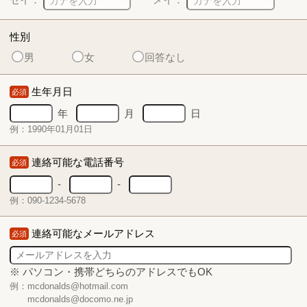
性別
男
女
回答なし
生年月日
必須
年
月
日
例：1990年01月01日
連絡可能な電話番号
必須
-
-
例：090-1234-5678
連絡可能なメールアドレス
必須
※ パソコン・携帯どちらのアドレスでもOK
例：mcdonalds@hotmail.com
mcdonalds@docomo.ne.jp