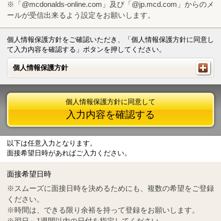
※「@mcdonalds-online.com」及び「@jp.mcd.com」からのメ
ールが受信出来るよう設定をお願いします。
個人情報保護方針をご確認いただき、「個人情報保護方針に同意し
て入力内容を確認する」ボタンを押してください。
個人情報保護方針
個人情報保護方針
個人情報保護方針に同意して
入力内容を確認する
以下は任意入力となります。
面接希望日時があればご入力ください。
Mail
crc@mcdonalds-online.com
面接希望日時
Tel
0570-55-0314
※スムーズに面接日時を決めるためにも、複数の希望をご登録
ください。
※時間は、できる限り余裕を持って登録をお願いします。
※翌日～1週間以内の日付を指定してください。