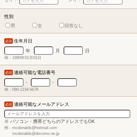
性別
男
女
回答なし
生年月日
必須
年
月
日
例：1990年01月01日
連絡可能な電話番号
必須
-
-
例：090-1234-5678
連絡可能なメールアドレス
必須
※ パソコン・携帯どちらのアドレスでもOK
例：mcdonalds@hotmail.com
mcdonalds@docomo.ne.jp