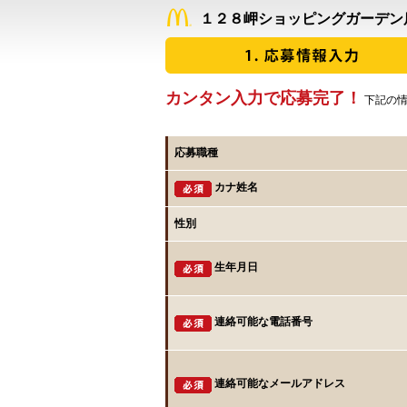
１２８岬ショッピングガーデン
カンタン入力で応募完了！
下記の情
応募職種
カナ姓名
性別
生年月日
連絡可能な電話番号
連絡可能なメールアドレス