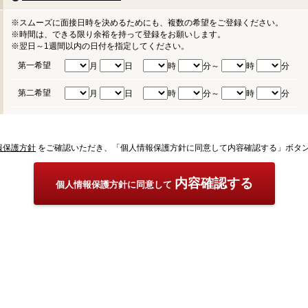
※スムーズに面接日時を決めるためにも、複数の希望をご登録ください。
※時間は、できる限り余裕を持って登録をお願いします。
※翌日～1週間以内の日付を指定してください。
第一希望
月
日
時
分～
時
分
第二希望
月
日
時
分～
時
分
報保護方針
をご確認いただき、「個人情報保護方針に同意して内容確認する」ボタ
内容確認する
個人情報保護方針に同意して