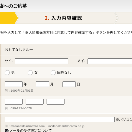
店へのご応募
報を入力して「個人情報保護方針に同意して内容確認する」ボタンを押してくださ
おもてなしクルー
セイ:
メイ:
男
女
回答なし
年
月
日
例：1990年01月01日
-
-
例：090-1234-5678
※パソコ
例：mcdonalds@hotmail.com、 mcdonalds@docomo.ne.jp
メールの受信設定について