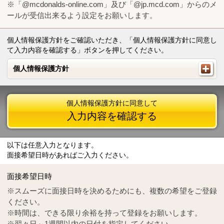
※「@mcdonalds-online.com」及び「@jp.mcd.com」からのメ
ールが受信出来るよう設定をお願いします。
個人情報保護方針をご確認いただき、「個人情報保護方針に同意し
て入力内容を確認する」ボタンを押してください。
個人情報保護方針
個人情報保護方針
個人情報保護方針に同意して
入力内容を確認する
以下は任意入力となります。
面接希望日時があればご入力ください。
Mail
crc@mcdonalds-online.com
面接希望日時
Tel
0570-55-0314
※スムーズに面接日時を決めるためにも、複数の希望をご登録
ください。
※時間は、できる限り余裕を持って登録をお願いします。
※翌々日～1週間以内の日付を指定してください。