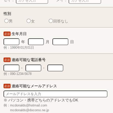
性別
男
女
回答なし
生年月日
必須
年
月
日
例：1990年01月01日
連絡可能な電話番号
必須
-
-
例：090-1234-5678
連絡可能なメールアドレス
必須
※ パソコン・携帯どちらのアドレスでもOK
例：mcdonalds@hotmail.com
mcdonalds@docomo.ne.jp