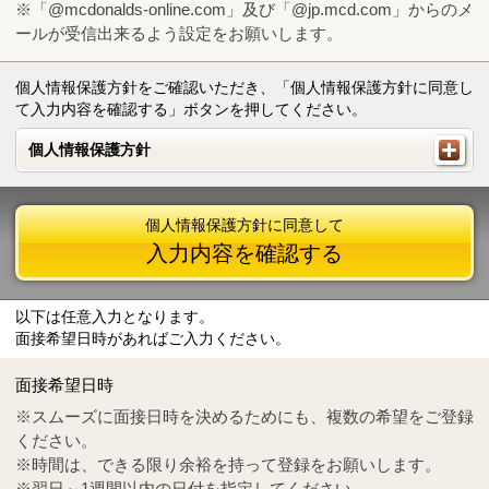
※「@mcdonalds-online.com」及び「@jp.mcd.com」からのメ
ールが受信出来るよう設定をお願いします。
個人情報保護方針をご確認いただき、「個人情報保護方針に同意し
て入力内容を確認する」ボタンを押してください。
個人情報保護方針
個人情報保護方針
個人情報保護方針に同意して
入力内容を確認する
以下は任意入力となります。
面接希望日時があればご入力ください。
Mail
crc@mcdonalds-online.com
面接希望日時
Tel
0570-55-0314
※スムーズに面接日時を決めるためにも、複数の希望をご登録
ください。
※時間は、できる限り余裕を持って登録をお願いします。
※翌日～1週間以内の日付を指定してください。