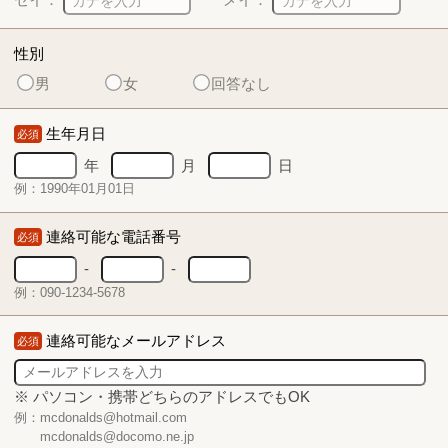
性別
男
女
回答なし
生年月日
必須
年
月
日
例：1990年01月01日
連絡可能な電話番号
必須
-
-
例：090-1234-5678
連絡可能なメールアドレス
必須
※ パソコン・携帯どちらのアドレスでもOK
例：mcdonalds@hotmail.com
mcdonalds@docomo.ne.jp