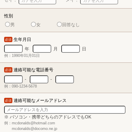
性別
男
女
回答なし
生年月日
必須
年
月
日
例：1990年01月01日
連絡可能な電話番号
必須
-
-
例：090-1234-5678
連絡可能なメールアドレス
必須
※ パソコン・携帯どちらのアドレスでもOK
例：mcdonalds@hotmail.com
mcdonalds@docomo.ne.jp