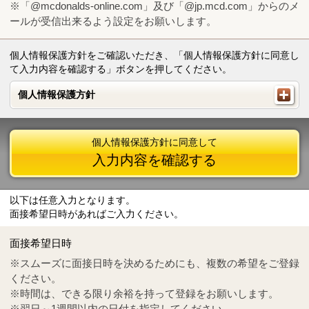
※「@mcdonalds-online.com」及び「@jp.mcd.com」からのメ
ールが受信出来るよう設定をお願いします。
個人情報保護方針をご確認いただき、「個人情報保護方針に同意し
て入力内容を確認する」ボタンを押してください。
個人情報保護方針
個人情報保護方針
個人情報保護方針に同意して
入力内容を確認する
以下は任意入力となります。
面接希望日時があればご入力ください。
Mail
crc@mcdonalds-online.com
面接希望日時
Tel
0570-55-0314
※スムーズに面接日時を決めるためにも、複数の希望をご登録
ください。
※時間は、できる限り余裕を持って登録をお願いします。
※翌日～1週間以内の日付を指定してください。