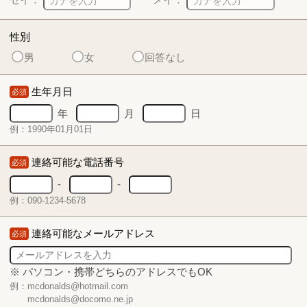
性別
男
女
回答なし
生年月日
必須
年
月
日
例：1990年01月01日
連絡可能な電話番号
必須
-
-
例：090-1234-5678
連絡可能なメールアドレス
必須
※ パソコン・携帯どちらのアドレスでもOK
例：mcdonalds@hotmail.com
mcdonalds@docomo.ne.jp