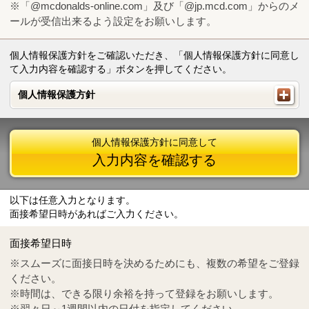
※「@mcdonalds-online.com」及び「@jp.mcd.com」からのメ
ールが受信出来るよう設定をお願いします。
個人情報保護方針をご確認いただき、「個人情報保護方針に同意し
て入力内容を確認する」ボタンを押してください。
個人情報保護方針
個人情報保護方針
個人情報保護方針に同意して
入力内容を確認する
以下は任意入力となります。
面接希望日時があればご入力ください。
Mail
crc@mcdonalds-online.com
面接希望日時
Tel
0570-55-0314
※スムーズに面接日時を決めるためにも、複数の希望をご登録
ください。
※時間は、できる限り余裕を持って登録をお願いします。
※翌々日～1週間以内の日付を指定してください。