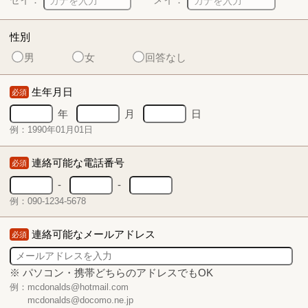
性別
男
女
回答なし
生年月日
必須
年
月
日
例：1990年01月01日
連絡可能な電話番号
必須
-
-
例：090-1234-5678
連絡可能なメールアドレス
必須
※ パソコン・携帯どちらのアドレスでもOK
例：mcdonalds@hotmail.com
mcdonalds@docomo.ne.jp