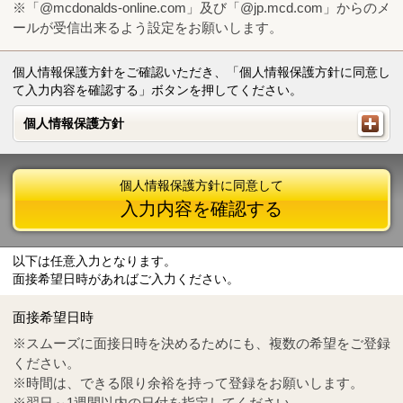
※「@mcdonalds-online.com」及び「@jp.mcd.com」からのメ
ールが受信出来るよう設定をお願いします。
個人情報保護方針をご確認いただき、「個人情報保護方針に同意し
て入力内容を確認する」ボタンを押してください。
個人情報保護方針
個人情報保護方針
個人情報保護方針に同意して
入力内容を確認する
以下は任意入力となります。
面接希望日時があればご入力ください。
Mail
crc@mcdonalds-online.com
面接希望日時
Tel
0570-55-0314
※スムーズに面接日時を決めるためにも、複数の希望をご登録
ください。
※時間は、できる限り余裕を持って登録をお願いします。
※翌日～1週間以内の日付を指定してください。