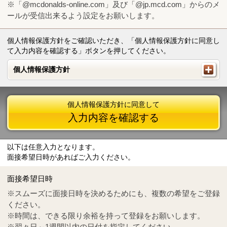
※「@mcdonalds-online.com」及び「@jp.mcd.com」からのメ
ールが受信出来るよう設定をお願いします。
個人情報保護方針をご確認いただき、「個人情報保護方針に同意し
て入力内容を確認する」ボタンを押してください。
個人情報保護方針
個人情報保護方針
個人情報保護方針に同意して
入力内容を確認する
以下は任意入力となります。
面接希望日時があればご入力ください。
Mail
crc@mcdonalds-online.com
面接希望日時
Tel
0570-55-0314
※スムーズに面接日時を決めるためにも、複数の希望をご登録
ください。
※時間は、できる限り余裕を持って登録をお願いします。
※翌々日～1週間以内の日付を指定してください。