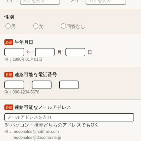
性別
男
女
回答なし
生年月日
必須
年
月
日
例：1990年01月01日
連絡可能な電話番号
必須
-
-
例：090-1234-5678
連絡可能なメールアドレス
必須
※ パソコン・携帯どちらのアドレスでもOK
例：mcdonalds@hotmail.com
mcdonalds@docomo.ne.jp