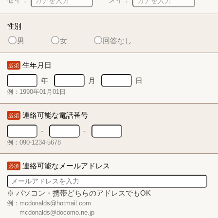
性別
男
女
回答なし
生年月日
必須
年
月
日
例：1990年01月01日
連絡可能な電話番号
必須
-
-
例：090-1234-5678
連絡可能なメールアドレス
必須
※ パソコン・携帯どちらのアドレスでもOK
例：mcdonalds@hotmail.com
mcdonalds@docomo.ne.jp