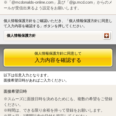
※「@mcdonalds-online.com」及び「@jp.mcd.com」からのメ
ールが受信出来るよう設定をお願いします。
個人情報保護方針をご確認いただき、「個人情報保護方針に同意し
て入力内容を確認する」ボタンを押してください。
個人情報保護方針
個人情報保護方針
個人情報保護方針に同意して
入力内容を確認する
以下は任意入力となります。
面接希望日時があればご入力ください。
Mail
crc@mcdonalds-online.com
面接希望日時
Tel
0570-55-0314
※スムーズに面接日時を決めるためにも、複数の希望をご登録
ください。
※時間は、できる限り余裕を持って登録をお願いします。
※翌々日～1週間以内の日付を指定してください。