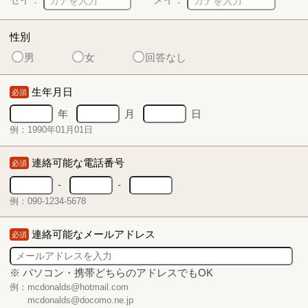
性別
男
女
回答なし
生年月日
必須
年
月
日
例：1990年01月01日
連絡可能な電話番号
必須
-
-
例：090-1234-5678
連絡可能なメールアドレス
必須
※ パソコン・携帯どちらのアドレスでもOK
例：mcdonalds@hotmail.com
mcdonalds@docomo.ne.jp